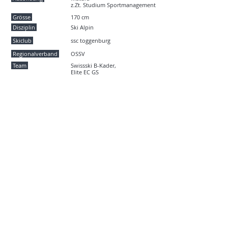
z.Zt. Studium Sportmanagement
Grösse
170 cm
Disziplin
Ski Alpin
Skiclub
ssc toggenburg
Regional
verband
OSSV
Team
Swissski B-Kader,
Elite EC GS
Hobbies
Natur, Jagd, Fischen
Kontakt:
Marco Fischbacher
Email
Schwendimattstrasse
9657 Unterwasser