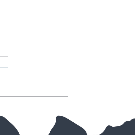
nisbärgli - ein
heitstraum!