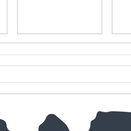
Startschuss zum
Chue
Sommertraining
Kind