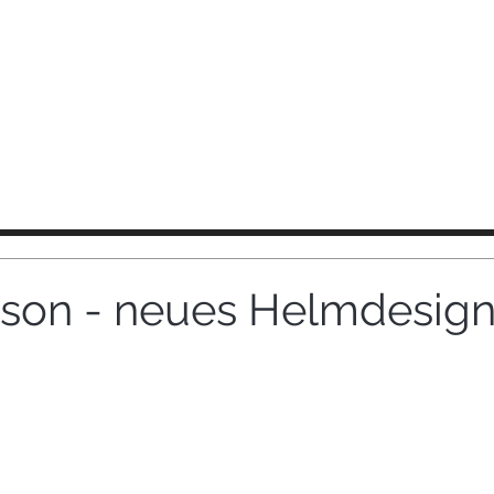
CO
FISCHBACHER
News
Über mich
Erfolge
Medi
son - neues Helmdesig